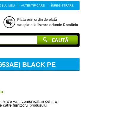
|
|
OŞUL MEU
AUTENTIFICARE
ÎNREGISTRARE
Plata prin ordin de plată
sau plata la livrare oriunde România
653AE) BLACK PE
da
livrare va fi comunicat în cel mai
e către furnizorul produsului