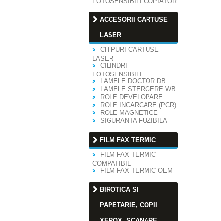
FOTOSENSIBILI COPIATOR
ACCESORII CARTUSE
LASER
CHIPURI CARTUSE
LASER
CILINDRI
FOTOSENSIBILI
LAMELE DOCTOR DB
LAMELE STERGERE WB
ROLE DEVELOPARE
ROLE INCARCARE (PCR)
ROLE MAGNETICE
SIGURANTA FUZIBILA
FILM FAX TERMIC
FILM FAX TERMIC
COMPATIBIL
FILM FAX TERMIC OEM
BIROTICA SI
PAPETARIE, COPII
XEROX, SCANARE