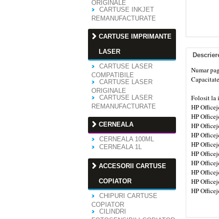
ORIGINALE
CARTUSE INKJET
REMANUFACTURATE
CARTUSE IMPRIMANTE
LASER
Descrier
CARTUSE LASER
Numar pagi
COMPATIBILE
Capacitat
CARTUSE LASER
ORIGINALE
Folosit la
CARTUSE LASER
REMANUFACTURATE
HP Officej
HP Officej
CERNEALA
HP Officej
HP Officej
CERNEALA 100ML
HP Officej
CERNEALA 1L
HP Officej
HP Officej
ACCESORII CARTUSE
HP Office
HP Office
COPIATOR
HP Office
CHIPURI CARTUSE
COPIATOR
CILINDRI