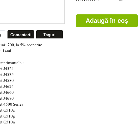
Comentarii
Taguri
e
ni: 700, la 5% acoperire
e: 14ml
 imprimantele :
et J4524
et J4535
et J4580
et J4624
et J4660
et J4680
et 4500 Series
jet G510a
jet G510g
jet G510n