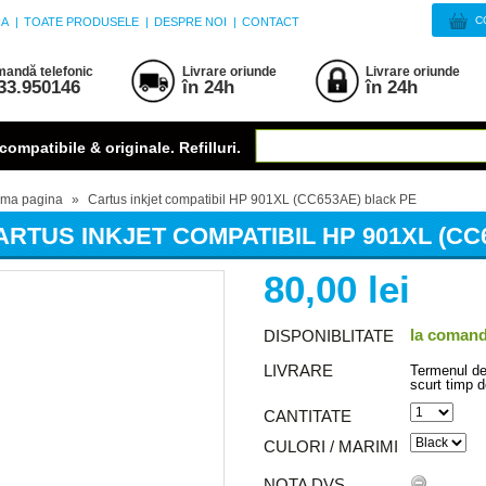
C
NA
|
TOATE PRODUSELE
|
DESPRE NOI
|
CONTACT
andă telefonic
Livrare oriunde
Livrare oriunde
33.950146
în 24h
în 24h
compatibile & originale. Refilluri.
ima pagina
»
Cartus inkjet compatibil HP 901XL (CC653AE) black PE
ARTUS INKJET COMPATIBIL HP 901XL (CC
80,00 lei
la coman
DISPONIBLITATE
LIVRARE
Termenul de 
scurt timp d
CANTITATE
CULORI / MARIMI
NOTA DVS.