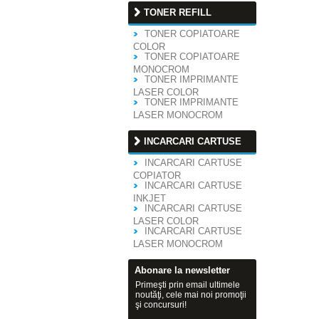
TONER REFILL
TONER COPIATOARE
COLOR
TONER COPIATOARE
MONOCROM
TONER IMPRIMANTE
LASER COLOR
TONER IMPRIMANTE
LASER MONOCROM
INCARCARI CARTUSE
INCARCARI CARTUSE
COPIATOR
INCARCARI CARTUSE
INKJET
INCARCARI CARTUSE
LASER COLOR
INCARCARI CARTUSE
LASER MONOCROM
Abonare la newsletter
Primeşti prin email ultimele
noutăţi, cele mai noi promoţii
şi concursuri!