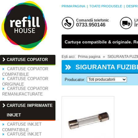
PRIMA PAGINA
|
TOATE PRODUSELE
|
DESPR
Comandă telefonic
Li
0733.950146
î
Cartușe compatibile & originale. Ref
Ești aici:
Prima pagina
»
SIGURANTA FUZI
CARTUSE COPIATOR
SIGURANTA FUZIB
CARTUSE COPIATOR
COMPATIBILE
CARTUSE COPIATOR
Producator:
ORIGINALE
CARTUSE COPIATOR
REMANUFACTURATE
CARTUSE IMPRIMANTE
INKJET
CARTUSE INKJET
COMPATIBILE
CARTUSE INKJET