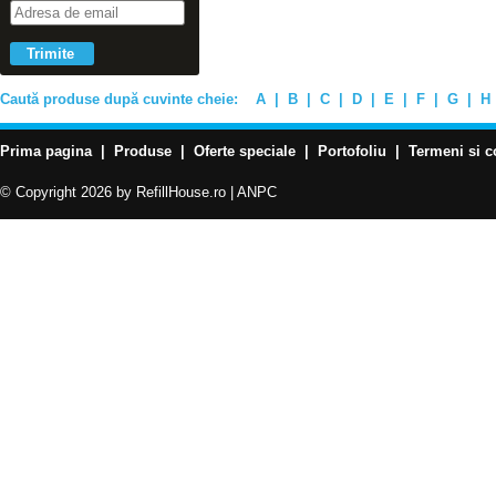
Caută produse după cuvinte cheie:
A
|
B
|
C
|
D
|
E
|
F
|
G
|
H
Prima pagina
|
Produse
|
Oferte speciale
|
Portofoliu
|
Termeni si c
© Copyright 2026 by RefillHouse.ro |
ANPC