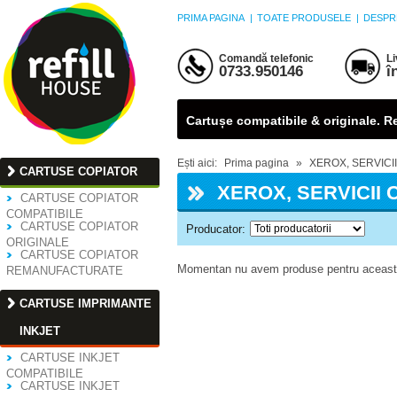
PRIMA PAGINA
|
TOATE PRODUSELE
|
DESPR
Comandă telefonic
Li
0733.950146
î
Cartușe compatibile & originale. Ref
Ești aici:
Prima pagina
»
XEROX, SERVICI
CARTUSE COPIATOR
XEROX, SERVICII
CARTUSE COPIATOR
COMPATIBILE
CARTUSE COPIATOR
Producator:
ORIGINALE
CARTUSE COPIATOR
Momentan nu avem produse pentru aceasta
REMANUFACTURATE
CARTUSE IMPRIMANTE
INKJET
CARTUSE INKJET
COMPATIBILE
CARTUSE INKJET