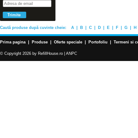
Caută produse după cuvinte cheie:
A
|
B
|
C
|
D
|
E
|
F
|
G
|
H
Prima pagina
|
Produse
|
Oferte speciale
|
Portofoliu
|
Termeni si c
© Copyright 2026 by RefillHouse.ro |
ANPC