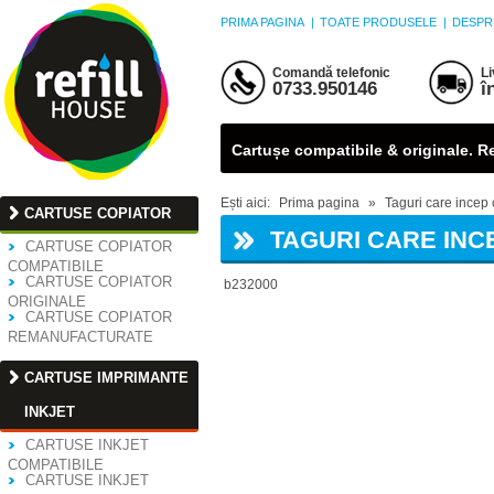
PRIMA PAGINA
|
TOATE PRODUSELE
|
DESPR
Comandă telefonic
Li
0733.950146
î
Cartușe compatibile & originale. Ref
Ești aici:
Prima pagina
»
Taguri care incep c
CARTUSE COPIATOR
TAGURI CARE INCE
CARTUSE COPIATOR
COMPATIBILE
CARTUSE COPIATOR
b232000
ORIGINALE
CARTUSE COPIATOR
REMANUFACTURATE
CARTUSE IMPRIMANTE
INKJET
CARTUSE INKJET
COMPATIBILE
CARTUSE INKJET