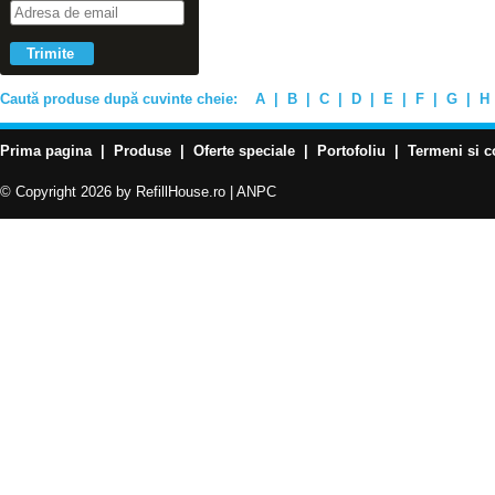
Caută produse după cuvinte cheie:
A
|
B
|
C
|
D
|
E
|
F
|
G
|
H
Prima pagina
|
Produse
|
Oferte speciale
|
Portofoliu
|
Termeni si c
© Copyright 2026 by RefillHouse.ro |
ANPC