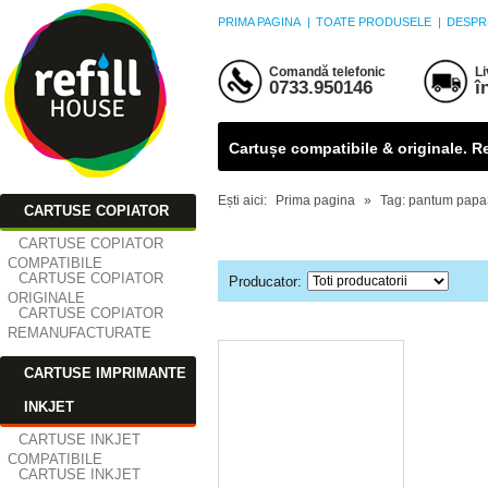
PRIMA PAGINA
|
TOATE PRODUSELE
|
DESPR
Comandă telefonic
Li
0733.950146
î
Cartușe compatibile & originale. Ref
Ești aici:
Prima pagina
»
Tag: pantum pap
CARTUSE COPIATOR
TAG: PANTUM PAP
CARTUSE COPIATOR
COMPATIBILE
CARTUSE COPIATOR
Producator:
ORIGINALE
CARTUSE COPIATOR
REMANUFACTURATE
CARTUSE IMPRIMANTE
INKJET
CARTUSE INKJET
COMPATIBILE
CARTUSE INKJET