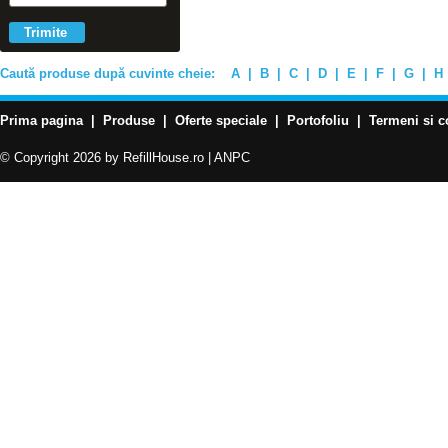
Caută produse după cuvinte cheie:
A
|
B
|
C
|
D
|
E
|
F
|
G
|
H
Prima pagina
|
Produse
|
Oferte speciale
|
Portofoliu
|
Termeni si c
© Copyright 2026 by RefillHouse.ro |
ANPC