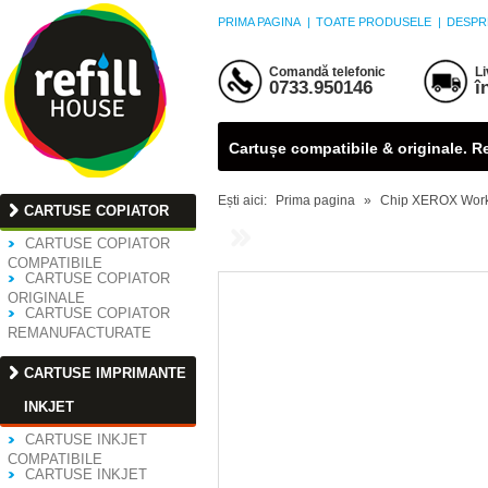
PRIMA PAGINA
|
TOATE PRODUSELE
|
DESPR
Comandă telefonic
Li
0733.950146
î
Cartușe compatibile & originale. Ref
Ești aici:
Prima pagina
»
Chip XEROX WorkC
CARTUSE COPIATOR
CHIP XEROX WORK
CARTUSE COPIATOR
COMPATIBILE
CARTUSE COPIATOR
ORIGINALE
CARTUSE COPIATOR
REMANUFACTURATE
CARTUSE IMPRIMANTE
INKJET
CARTUSE INKJET
COMPATIBILE
CARTUSE INKJET