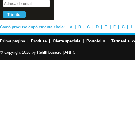
Caută produse după cuvinte cheie:
A
|
B
|
C
|
D
|
E
|
F
|
G
|
H
Prima pagina
|
Produse
|
Oferte speciale
|
Portofoliu
|
Termeni si c
© Copyright 2026 by RefillHouse.ro |
ANPC