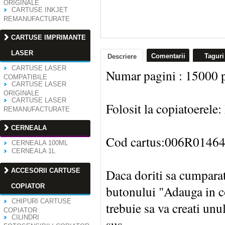
ORIGINALE
CARTUSE INKJET
REMANUFACTURATE
CARTUSE IMPRIMANTE
LASER
Comentarii
Taguri
Descriere
CARTUSE LASER
Numar pagini : 15000 p
COMPATIBILE
CARTUSE LASER
ORIGINALE
CARTUSE LASER
Folosit la copiatoe
REMANUFACTURATE
CERNEALA
Cod cartus:006R0146
CERNEALA 100ML
CERNEALA 1L
Daca doriti sa cumparat
ACCESORII CARTUSE
COPIATOR
butonului "Adauga in co
CHIPURI CARTUSE
trebuie sa va creati unu
COPIATOR
CILINDRI
sus.